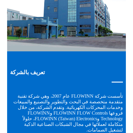
تعريف بالشركة
تأسست شركة FLOWINN عام 2007، وهي شركة تقنية
متقدمة متخصصة في البحث والتطوير والتصنيع والمبيعات
وخدمات المحركات الكهربائية. وتقدم الشركة، من خلال
فروعها FLOWINN FLOW Controls وFLOWINN
Technology وFLOWINN (Taiwan) Electronics، حلولاً
متكاملة لعملائها في مجال الشبكات الصناعية الذكية
لتشغيل الصمامات.