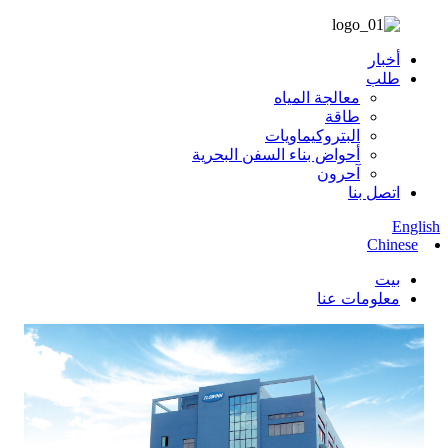
أخبار
طلب
معالجة المياه
طاقة
البتروكيماويات
أحواض بناء السفن البحرية
آحرون
اتصل بنا
English
Chinese
بيت
معلومات عنا