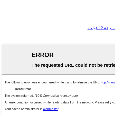
12 فولت
,