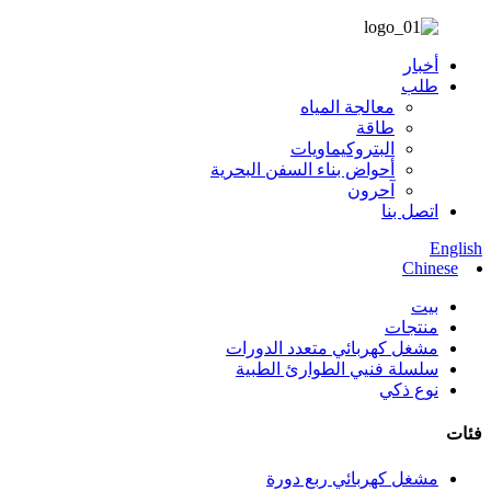
أخبار
طلب
معالجة المياه
طاقة
البتروكيماويات
أحواض بناء السفن البحرية
آحرون
اتصل بنا
English
Chinese
بيت
منتجات
مشغل كهربائي متعدد الدورات
سلسلة فنيي الطوارئ الطبية
نوع ذكي
فئات
مشغل كهربائي ربع دورة