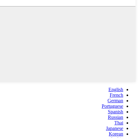
English
French
German
Portuguese
Spanish
Russian
Thai
Japanese
Korean