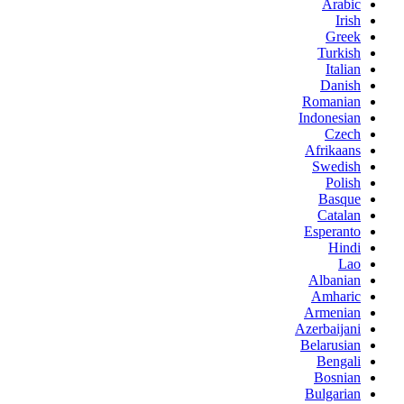
Arabic
Irish
Greek
Turkish
Italian
Danish
Romanian
Indonesian
Czech
Afrikaans
Swedish
Polish
Basque
Catalan
Esperanto
Hindi
Lao
Albanian
Amharic
Armenian
Azerbaijani
Belarusian
Bengali
Bosnian
Bulgarian