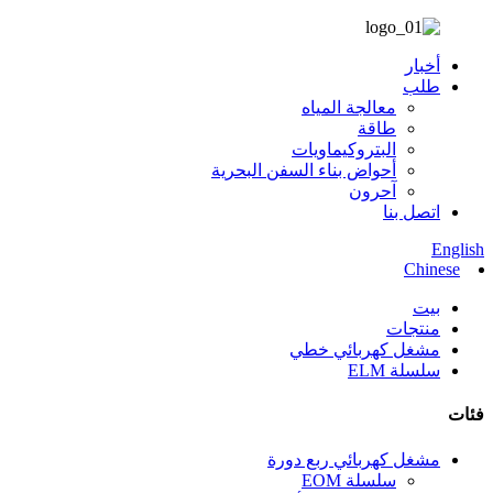
أخبار
طلب
معالجة المياه
طاقة
البتروكيماويات
أحواض بناء السفن البحرية
آحرون
اتصل بنا
English
Chinese
بيت
منتجات
مشغل كهربائي خطي
سلسلة ELM
فئات
مشغل كهربائي ربع دورة
سلسلة EOM