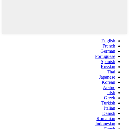
English
French
German
Portuguese
Spanish
Russian
Thai
Japanese
Korean
Arabic
Irish
Greek
Turkish
Italian
Danish
Romanian
Indonesian
Czech