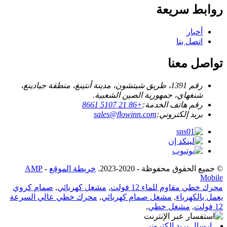
روابط سريعة
أخبار
اتصل بنا
تواصل معنا
رقم 1391، طريق شيتشون، مدينة أنتينغ، منطقة جيادينغ،
شنغهاي، جمهورية الصين الشعبية.
رقم هاتف الخدمة:
+86 21 5107 8661
بريد إلكتروني:
sales@flowinn.com
© جميع الحقوق محفوظة - 2020-2023.
خريطة الموقع
-
AMP
Mobile
محرك خطي مقاوم للماء 12 فولت
,
مشغل كهربائي
,
صمام كروي
يعمل بالكهرباء
,
مشغل صمام كهربائي
,
محرك خطي عالي السرعة
12 فولت
,
مشغل خطي
,
إرسال بريد إلكتروني