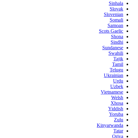
Sinhala
Slovak
Slovenian
Somali
Samoan
Scots Gaelic
Shona
Sindhi
Sundanese
Swahili
Tajik
Tamil
Telugu
Ukrainian
Urdu
Uzbek
Vietnamese
Welsh
Xhosa
Yiddish
Yoruba
Zulu
Kinyarwanda
Tatar
Oriya