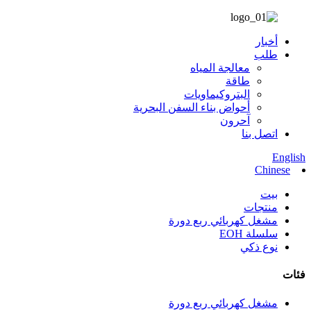
أخبار
طلب
معالجة المياه
طاقة
البتروكيماويات
أحواض بناء السفن البحرية
آحرون
اتصل بنا
English
Chinese
بيت
منتجات
مشغل كهربائي ربع دورة
سلسلة EOH
نوع ذكي
فئات
مشغل كهربائي ربع دورة