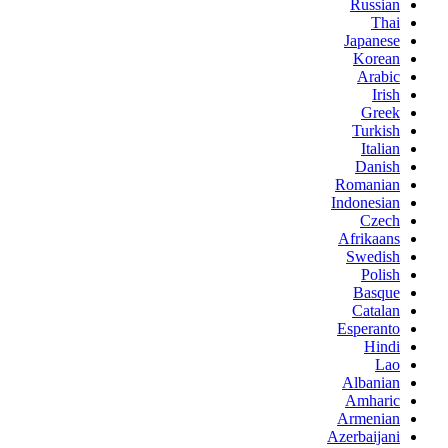
Russian
Thai
Japanese
Korean
Arabic
Irish
Greek
Turkish
Italian
Danish
Romanian
Indonesian
Czech
Afrikaans
Swedish
Polish
Basque
Catalan
Esperanto
Hindi
Lao
Albanian
Amharic
Armenian
Azerbaijani