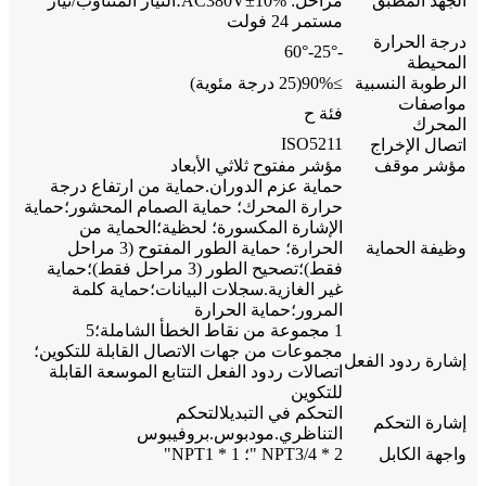
الجهد المطبق
مراحل: AC380V±10%؛التيار المتناوب/تيار
مستمر 24 فولت
درجة الحرارة
-25°-60°
المحيطة
الرطوبة النسبية
≥90%(25 درجة مئوية)
مواصفات
فئة ح
المحرك
ISO5211
اتصال الإخراج
مؤشر موقف
مؤشر مفتوح ثلاثي الأبعاد
حماية عزم الدوران.حماية من ارتفاع درجة
حرارة المحرك؛ حماية الصمام المحشور؛حماية
الإشارة المكسورة؛ لحظية؛الحماية من
وظيفة الحماية
الحرارة؛ حماية الطور المفتوح (3 مراحل
فقط)؛تصحيح الطور (3 مراحل فقط)؛حماية
غير الغازية.سجلات البيانات؛حماية كلمة
المرور؛حماية الحرارة
1 مجموعة من نقاط الخطأ الشاملة؛5
مجموعات من جهات الاتصال القابلة للتكوين؛
إشارة ردود الفعل
اتصالات ردود الفعل التتابع الموسعة القابلة
للتكوين
التحكم في التبديلالتحكم
إشارة التحكم
التناظري.مودبوس.بروفيبوس
واجهة الكابل
2 * NPT3/4 "؛ 1 * NPT1"