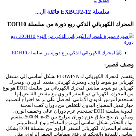
سلسلة EXBCJ2-12 فائقة ال...
المحرك الكهربائي الذكي ربع دورة من سلسلة EOH10
وصف قصير:
ينقسم المحرك الكهربائي لـ FLOWINN بشكل أساسي إلى مشغل
كهربائي ذو شوط زاوي، ومحرك كهربائي متعدد الدوران، ومحرك
كهربائي ذو شوط مباشر.المحرك الكهربائي من سلسلة EOH هو نوع
من المحرك الكهربائي ذو السفر الزاوي مع مقبض القابض.إنها
تستخدم الترس الدودي الأمامي الحاصل على براءة اختراع لتصميم
جهاز تبديل المصباح اليدوي للتخلص من دوران كعب العجلة
اليدوية.سلسلة EOH تستخدم عزم دوران عالي وخفيف الوزن،
ويمكن أن تنتج نطاق عزم دوران يتراوح بين 35-5000N.m.تنقسم
أنواع التحكم بشكل أساسي إلى نوع المفتاح ونوع المنظم.يتم
استخدام المحرك الكهربائي للسفر الزاوي من سلسلة EOH بشكل
أساسي للقيادة والتحكم في فتح صمامات السفر الزاوي، مثل