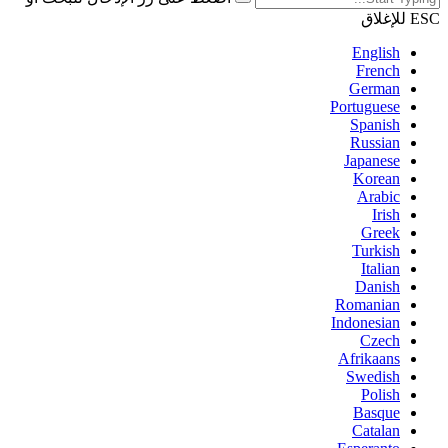
ESC للإغلاق
English
French
German
Portuguese
Spanish
Russian
Japanese
Korean
Arabic
Irish
Greek
Turkish
Italian
Danish
Romanian
Indonesian
Czech
Afrikaans
Swedish
Polish
Basque
Catalan