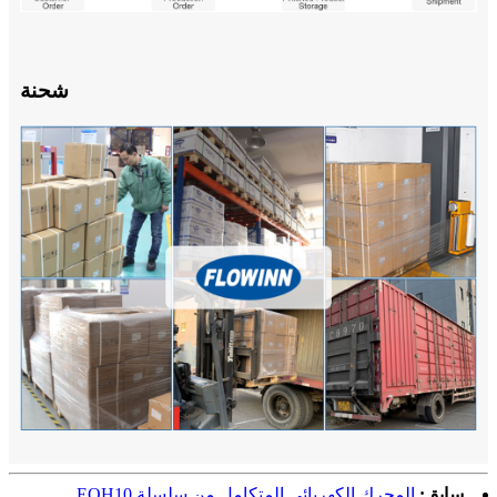
شحنة
سابق:
المحرك الكهربائي المتكامل من سلسلة EOH10