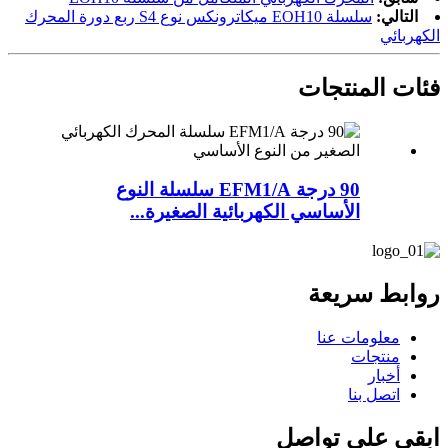
التالي:
سلسلة EOH10 ميكاترونكس نوع S4 ربع دورة المحرك
الكهربائي
فئات المنتجات
90 درجة EFM1/A سلسلة النوع
الأساسي الكهربائية الصغيرة...
روابط سريعة
معلومات عنا
منتجات
أخبار
اتصل بنا
ابقى على تواصل