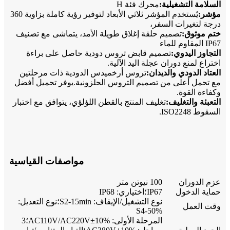
السلامة التشغيلية:
محرك فئة H
مؤشر:
يُستخدم المؤشر ثلاثي الأبعاد لتوفير رؤية كاملة بزاوية 360
درجة لتغيرات السفر،
ختم موثوق:
تصميم حلقة إغلاق طويلة الأمد، يتماشى مع تصنيف
IP67 المقاوم للماء
التجاوز اليدوي:
تصميم قابض تروس دودية حاصل على براءة
اختراع لمنع دوران عجلة اليد الآلية.
العتاد الدودي والديدان:
تروس أرخميدس الدودية ذات مرحلتين
مع تحمل أعلى من تصميم التروس الحلزونية.يوفر تحميل أفضل
وكفاءة القوة.
التعبئة والتغليف:
تغليف المنتج بالقطن اللؤلؤي، يتوافق مع اختبار
السقوط ISO2248.
مواصفات القياسية
عزم الدوران
100 نيوتن متر
حماية الدخول
IP67؛اختياري: IP68
نوع التشغيل/الإيقاف: S2-15min؛نوع التعديل:
وقت العمل
S4-50%
المرحلة الأولى: AC110V/AC220V±10%؛3